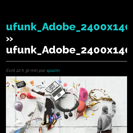
ufunk_Adobe_2400x140
»
ufunk_Adobe_2400x140
Ecrit
22 h 32 min
par
spazm
.